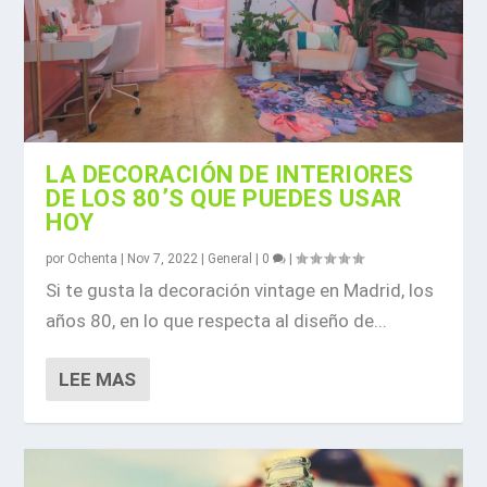
LA DECORACIÓN DE INTERIORES
DE LOS 80’S QUE PUEDES USAR
HOY
por
Ochenta
|
Nov 7, 2022
|
General
|
0
|
Si te gusta la decoración vintage en Madrid, los
años 80, en lo que respecta al diseño de...
LEE MAS