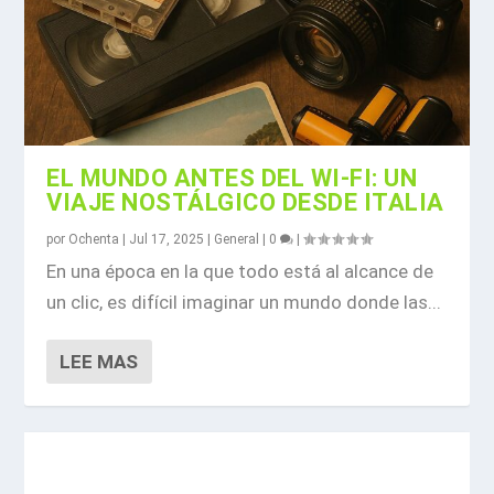
EL MUNDO ANTES DEL WI-FI: UN
VIAJE NOSTÁLGICO DESDE ITALIA
por
Ochenta
|
Jul 17, 2025
|
General
|
0
|
En una época en la que todo está al alcance de
un clic, es difícil imaginar un mundo donde las...
LEE MAS