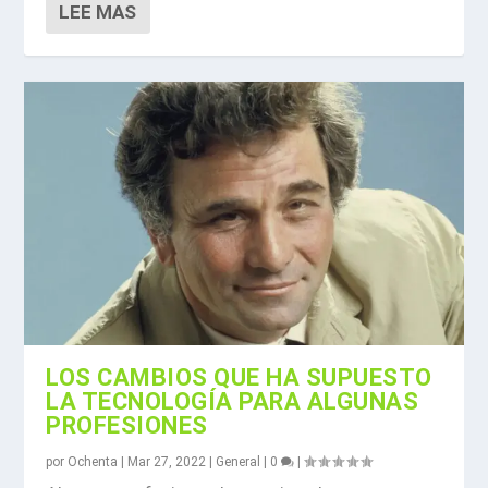
LEE MAS
LOS CAMBIOS QUE HA SUPUESTO
LA TECNOLOGÍA PARA ALGUNAS
PROFESIONES
por
Ochenta
|
Mar 27, 2022
|
General
|
0
|