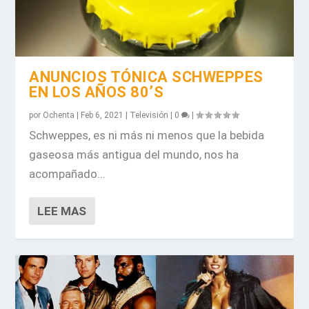
ANUNCIOS TÓNICA SCHWEPPES
EN LOS AÑOS 80’S
por
Ochenta
|
Feb 6, 2021
|
Televisión
|
0
|
Schweppes, es ni más ni menos que la bebida
gaseosa más antigua del mundo, nos ha
acompañado...
LEE MAS