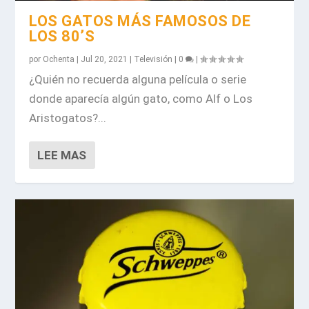
LOS GATOS MÁS FAMOSOS DE
LOS 80’S
por
Ochenta
|
Jul 20, 2021
|
Televisión
|
0
|
¿Quién no recuerda alguna película o serie
donde aparecía algún gato, como Alf o Los
Aristogatos?...
LEE MAS