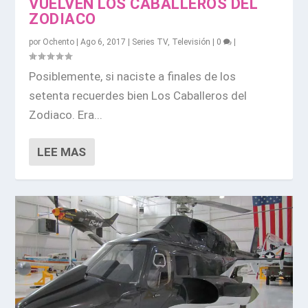
VUELVEN LOS CABALLEROS DEL
ZODIACO
por
Ochento
|
Ago 6, 2017
|
Series TV
,
Televisión
|
0
|
Posiblemente, si naciste a finales de los
setenta recuerdes bien Los Caballeros del
Zodiaco. Era...
LEE MAS