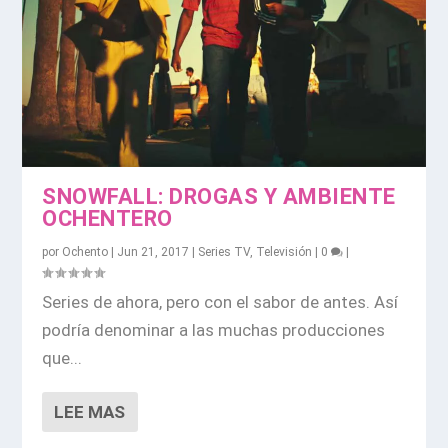
SNOWFALL: DROGAS Y AMBIENTE
OCHENTERO
por
Ochento
|
Jun 21, 2017
|
Series TV
,
Televisión
|
0
|
Series de ahora, pero con el sabor de antes. Así
podría denominar a las muchas producciones
que...
LEE MAS