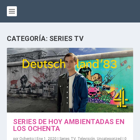
CATEGORÍA:
SERIES TV
SERIES DE HOY AMBIENTADAS EN
LOS OCHENTA
por
Ochento
|
Ene 1, 2020
|
Series TV
,
Televisión
,
Uncategorized
|
0