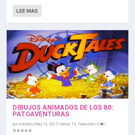
LEE MAS
DIBUJOS ANIMADOS DE LOS 80:
PATOAVENTURAS
por
Ochento
|
May 10, 2017
|
Series TV
,
Televisión
|
0
|