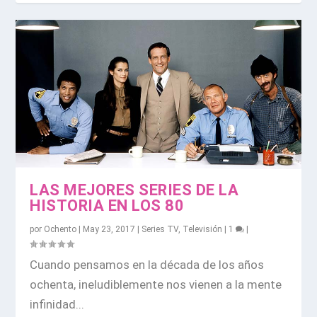
LAS MEJORES SERIES DE LA
HISTORIA EN LOS 80
por
Ochento
|
May 23, 2017
|
Series TV
,
Televisión
|
1
|
Cuando pensamos en la década de los años
ochenta, ineludiblemente nos vienen a la mente
infinidad...