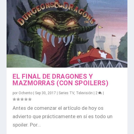
EL FINAL DE DRAGONES Y
MAZMORRAS (CON SPOILERS)
por
Ochento
|
Sep 30, 2017
|
Series TV
,
Televisión
|
2
|
Antes de comenzar el artículo de hoy os
advierto que prácticamente en sí es todo un
spoiler. Por...